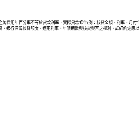
方案之總費用年百分率不等於貸款利率，實際貸款條件(例：核貸金額、利率、月
異，銀行保留核貸額度、適用利率、年限期數與核貸與否之權利，詳細約定應以